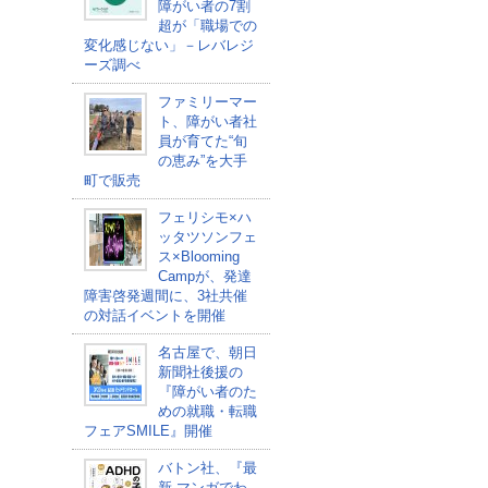
障がい者の7割
超が「職場での
変化感じない」－レバレジ
ーズ調べ
ファミリーマー
ト、障がい者社
員が育てた“旬
の恵み”を大手
町で販売
フェリシモ×ハ
ッタツソンフェ
ス×Blooming
Campが、発達
障害啓発週間に、3社共催
の対話イベントを開催
名古屋で、朝日
新聞社後援の
『障がい者のた
めの就職・転職
フェアSMILE』開催
バトン社、『最
新 マンガでわ