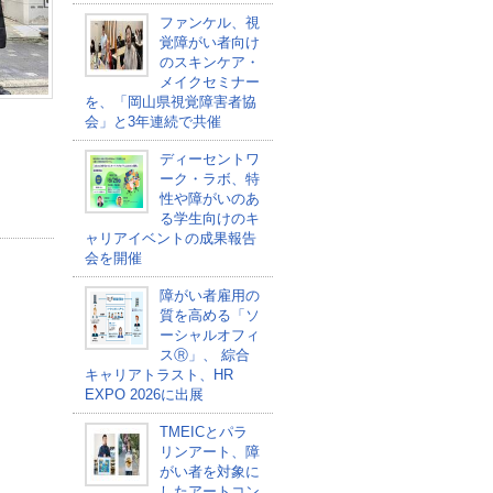
ファンケル、視
覚障がい者向け
のスキンケア・
メイクセミナー
を、「岡山県視覚障害者協
会」と3年連続で共催
ディーセントワ
ーク・ラボ、特
性や障がいのあ
る学生向けのキ
ャリアイベントの成果報告
会を開催
障がい者雇用の
質を高める「ソ
ーシャルオフィ
スⓇ」、 綜合
キャリアトラスト、HR
EXPO 2026に出展
TMEICとパラ
リンアート、障
がい者を対象に
したアートコン