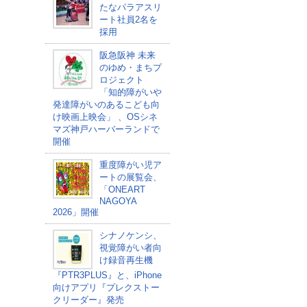
たなパラアスリ
ート社員2名を
採用
阪急阪神 未来
のゆめ・まちプ
ロジェクト
「知的障がいや
発達障がいのあるこども向
け映画上映会」 、OSシネ
マズ神戸ハーバーランドで
開催
重度障がい児ア
ートの展覧会、
「ONEART
NAGOYA
2026」開催
シナノケンシ、
視覚障がい者向
け録音再生機
『PTR3PLUS』と、iPhone
向けアプリ『プレクストー
クリーダー』発売