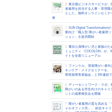
2.
東京都ビジネスサービスが、
者雇用を担当する人事・管理職
とした、無料オンラインセミナ
催
3.
SUN Digital Transformati
業向け「職人型 障がい者雇用ソ
ション」を提供開始
4.
重症心身障がい児と家族のた
ミュニティ「COCOLON」が、W
イトを全面リニューアル
5.
ファンケル、視覚障がい者向
キンケア・メイクセミナーを、
県視覚障害者協会」と3年連続
6.
ディーセントワーク・ラボ、
障がいのある学生向けのキャリ
ントの成果報告会を開催
7.
障がい者雇用の質を高める「
ャルオフィスⓇ」、 綜合キャリ