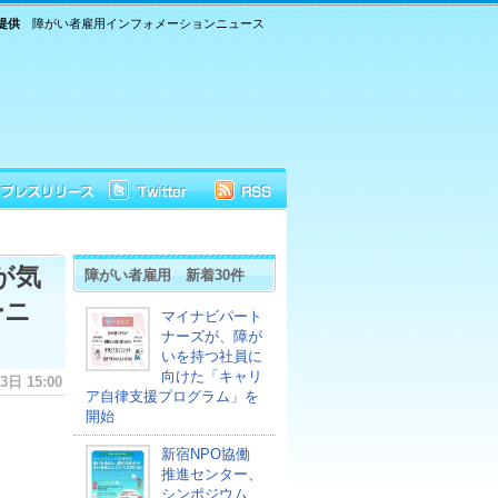
提供
障がい者雇用インフォメーションニュース
が気
障がい者雇用 新着30件
ーニ
マイナビパート
ナーズが、障が
いを持つ社員に
向けた「キャリ
日 15:00
ア自律支援プログラム」を
開始
新宿NPO協働
推進センター、
シンポジウム