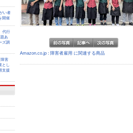
障がい者
を開催
】代行
課題あ
ーズ調
Amazon.co.jp : 障害者雇用 に関連する商品
「障害
業とし
用支援