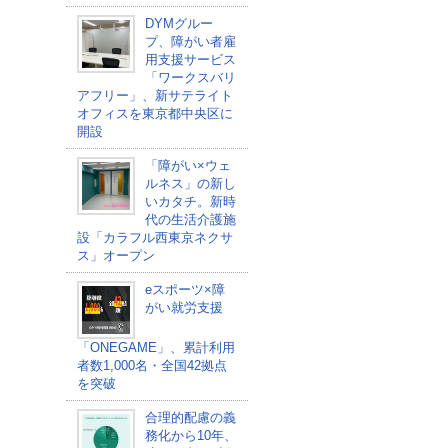
DYMグルー
プ、障がい者雇
用支援サービス
「ワークスバリ
アフリー」、新サテライト
オフィスを東京都中央区に
開設
「障がい×ウェ
ルネス」の新し
いカタチ。新時
代の生活介護施
設「カラフル西東京ネクサ
ス」オープン
eスポーツ×障
がい就労支援
「ONEGAME」、累計利用
者数1,000名・全国42拠点
を突破
合理的配慮の義
務化から10年、