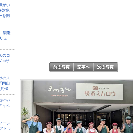
障がい
を対象
ーを開
onが、製造
リュー
めのコ
ebサ
けのス
「岡山
で共催
特性や
アイベ
ソーシ
アトラ