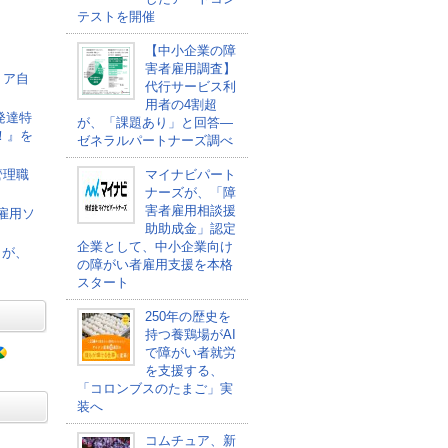
テストを開催
【中小企業の障
害者雇用調査】
リア自
代行サービス利
用者の4割超
発達特
が、「課題あり」と回答―
！』を
ゼネラルパートナーズ調べ
マイナビパート
管理職
ナーズが、「障
害者雇用相談援
者雇用ソ
助助成金」認定
企業として、中小企業向け
」が、
の障がい者雇用支援を本格
スタート
250年の歴史を
持つ養鶏場がAI
で障がい者就労
を支援する、
「コロンブスのたまご」実
装へ
コムチュア、新