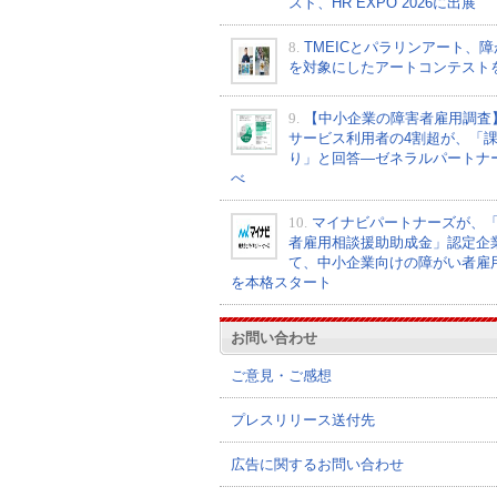
スト、HR EXPO 2026に出展
8.
TMEICとパラリンアート、
を対象にしたアートコンテスト
9.
【中小企業の障害者雇用調査
サービス利用者の4割超が、「
り」と回答―ゼネラルパートナ
べ
10.
マイナビパートナーズが、
者雇用相談援助助成金」認定企
て、中小企業向けの障がい者雇
を本格スタート
お問い合わせ
ご意見・ご感想
プレスリリース送付先
広告に関するお問い合わせ