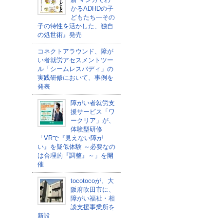
かるADHDの子
どもたち―その
子の特性を活かした、独自
の処世術』発売
コネクトアラウンド、障が
い者就労アセスメントツー
ル「シームレスバディ」の
実践研修において、事例を
発表
障がい者就労支
援サービス「ワ
ークリア」が、
体験型研修
「VRで『見えない障が
い』を疑似体験 ～必要なの
は合理的『調整』～」を開
催
tocotocoが、大
阪府吹田市に、
障がい福祉・相
談支援事業所を
新設