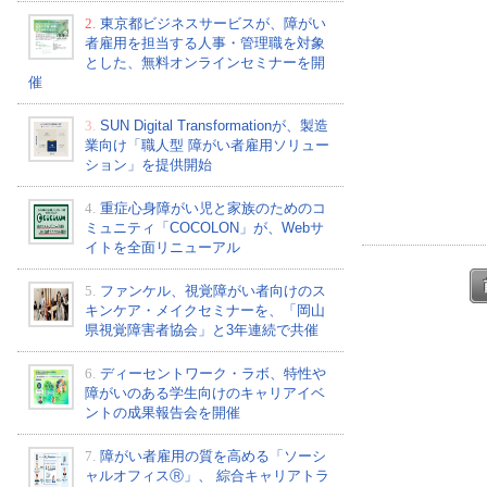
2.
東京都ビジネスサービスが、障がい
者雇用を担当する人事・管理職を対象
とした、無料オンラインセミナーを開
催
3.
SUN Digital Transformationが、製造
業向け「職人型 障がい者雇用ソリュー
ション」を提供開始
4.
重症心身障がい児と家族のためのコ
ミュニティ「COCOLON」が、Webサ
イトを全面リニューアル
5.
ファンケル、視覚障がい者向けのス
キンケア・メイクセミナーを、「岡山
県視覚障害者協会」と3年連続で共催
6.
ディーセントワーク・ラボ、特性や
障がいのある学生向けのキャリアイベ
ントの成果報告会を開催
7.
障がい者雇用の質を高める「ソーシ
ャルオフィスⓇ」、 綜合キャリアトラ