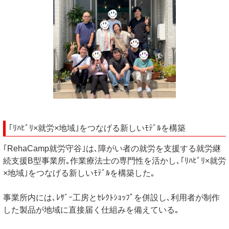
｢ﾘﾊﾋﾞﾘ×就労×地域｣をつなげる新しいﾓﾃﾞﾙを構築
｢RehaCamp就労守谷｣は､障がい者の就労を支援する就労継
続支援B型事業所｡作業療法士の専門性を活かし､｢ﾘﾊﾋﾞﾘ×就労
×地域｣をつなげる新しいﾓﾃﾞﾙを構築した｡
事業所内には､ﾚｻﾞｰ工房とｾﾚｸﾄｼｮｯﾌﾟを併設し､利用者が制作
した製品が地域に直接届く仕組みを備えている｡