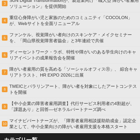
SUN Digital Transformationが、製造業向け「職人型 障がい者雇用
3
ソリューション」を提供開始
重症心身障がい児と家族のためのコミュニティ「COCOLON」
4
が、Webサイトを全面リニューアル
ファンケル、視覚障がい者向けのスキンケア・メイクセミナー
5
を、「岡山県視覚障害者協会」と3年連続で共催
ディーセントワーク・ラボ、特性や障がいのある学生向けのキャ
6
リアイベントの成果報告会を開催
障がい者雇用の質を高める「ソーシャルオフィスⓇ」、 綜合キャ
7
リアトラスト、HR EXPO 2026に出展
TMEICとパラリンアート、障がい者を対象にしたアートコンテス
8
トを開催
【中小企業の障害者雇用調査】代行サービス利用者の4割超が、
9
「課題あり」と回答―ゼネラルパートナーズ調べ
マイナビパートナーズが、「障害者雇用相談援助助成金」認定企
10
業として、中小企業向けの障がい者雇用支援を本格スタート