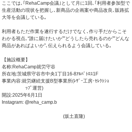
ここでは､｢RehaCamp会議｣として月に1回､｢利用者参加型で
生産活動の現状を把握し､新商品の企画案や商品改良､販路拡
大等を会議している｡
利用者もただ作業を遂行するだけでなく､作り手だからこそ
わかる視点､“誰に届けたいか””どうしたら売れるのか””どんな
商品があればよいか”､伝えられるよう会議している｡
【施設概要】
名称:RehaCamp就労守谷
所在地:茨城県守谷市中央1丁目16-8ｱﾙﾊﾞﾄﾛｽ1F
事業内容:就労継続支援B型事業所(ﾚｻﾞｰ工房･ｾﾚｸﾄｼｮ
ｯﾌﾟ運営)
開設:2025年6月1日
Instagram: @reha_camp.b
(坂土直隆)