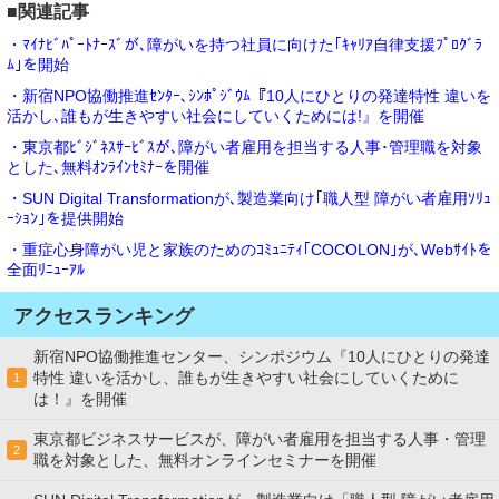
■関連記事
・ﾏｲﾅﾋﾞﾊﾟｰﾄﾅｰｽﾞが､障がいを持つ社員に向けた｢ｷｬﾘｱ自律支援ﾌﾟﾛｸﾞﾗ
ﾑ｣を開始
・新宿NPO協働推進ｾﾝﾀｰ､ｼﾝﾎﾟｼﾞｳﾑ『10人にひとりの発達特性 違いを
活かし､誰もが生きやすい社会にしていくためには!』を開催
・東京都ﾋﾞｼﾞﾈｽｻｰﾋﾞｽが､障がい者雇用を担当する人事･管理職を対象
とした､無料ｵﾝﾗｲﾝｾﾐﾅｰを開催
・SUN Digital Transformationが､製造業向け｢職人型 障がい者雇用ｿﾘｭ
ｰｼｮﾝ｣を提供開始
・重症心身障がい児と家族のためのｺﾐｭﾆﾃｨ｢COCOLON｣が､Webｻｲﾄを
全面ﾘﾆｭｰｱﾙ
アクセスランキング
新宿NPO協働推進センター、シンポジウム『10人にひとりの発達
特性 違いを活かし、誰もが生きやすい社会にしていくために
1
は！』を開催
東京都ビジネスサービスが、障がい者雇用を担当する人事・管理
2
職を対象とした、無料オンラインセミナーを開催