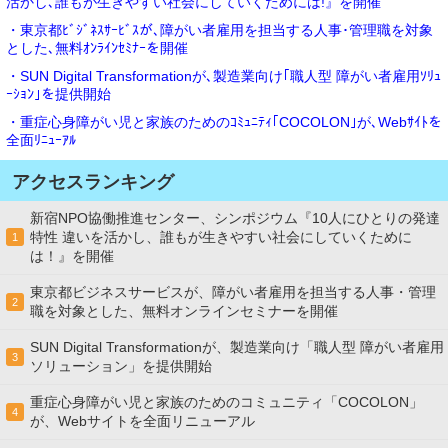
活かし､誰もが生きやすい社会にしていくためには!』を開催
・東京都ﾋﾞｼﾞﾈｽｻｰﾋﾞｽが､障がい者雇用を担当する人事･管理職を対象
とした､無料ｵﾝﾗｲﾝｾﾐﾅｰを開催
・SUN Digital Transformationが､製造業向け｢職人型 障がい者雇用ｿﾘｭ
ｰｼｮﾝ｣を提供開始
・重症心身障がい児と家族のためのｺﾐｭﾆﾃｨ｢COCOLON｣が､Webｻｲﾄを
全面ﾘﾆｭｰｱﾙ
アクセスランキング
新宿NPO協働推進センター、シンポジウム『10人にひとりの発達
特性 違いを活かし、誰もが生きやすい社会にしていくために
1
は！』を開催
東京都ビジネスサービスが、障がい者雇用を担当する人事・管理
2
職を対象とした、無料オンラインセミナーを開催
SUN Digital Transformationが、製造業向け「職人型 障がい者雇用
3
ソリューション」を提供開始
重症心身障がい児と家族のためのコミュニティ「COCOLON」
4
が、Webサイトを全面リニューアル