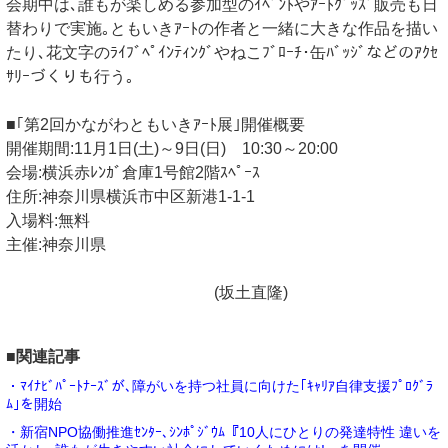
会期中は､誰もが楽しめる参加型のｲﾍﾞﾝﾄやｱｰﾄｸﾞｯｽﾞ販売も日
替わりで実施｡ともいきｱｰﾄの作者と一緒に大きな作品を描い
たり､花文字のﾗｲﾌﾞﾍﾟｲﾝﾃｨﾝｸﾞやねこﾌﾞﾛｰﾁ･缶ﾊﾞｯｼﾞなどのｱｸｾ
ｻﾘｰづくりも行う｡
■｢第2回かながわともいきｱｰﾄ展｣開催概要
開催期間:11月1日(土)～9日(日) 10:30～20:00
会場:横浜赤ﾚﾝｶﾞ倉庫1号館2階ｽﾍﾟｰｽ
住所:神奈川県横浜市中区新港1-1-1
入場料:無料
主催:神奈川県
(坂土直隆)
■関連記事
・ﾏｲﾅﾋﾞﾊﾟｰﾄﾅｰｽﾞが､障がいを持つ社員に向けた｢ｷｬﾘｱ自律支援ﾌﾟﾛｸﾞﾗ
ﾑ｣を開始
・新宿NPO協働推進ｾﾝﾀｰ､ｼﾝﾎﾟｼﾞｳﾑ『10人にひとりの発達特性 違いを