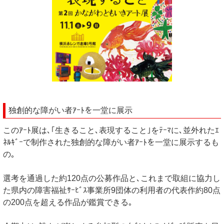
独創的な障がい者ｱｰﾄを一堂に展示
このｱｰﾄ展は､｢生きること､表現すること｣をﾃｰﾏに､並外れたｴ
ﾈﾙｷﾞｰで制作された独創的な障がい者ｱｰﾄを一堂に展示するも
の｡
選考を通過した約120点の公募作品と､これまで取組に協力し
た県内の障害福祉ｻｰﾋﾞｽ事業所9団体の利用者の代表作約80点
の200点を超える作品が鑑賞できる｡