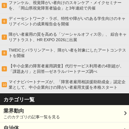
ファンケル、視覚障がい者向けのスキンケア・メイクセミナー
5
を、「岡山県視覚障害者協会」と3年連続で共催
ディーセントワーク・ラボ、特性や障がいのある学生向けのキャ
6
リアイベントの成果報告会を開催
障がい者雇用の質を高める「ソーシャルオフィスⓇ」、 綜合キャ
7
リアトラスト、HR EXPO 2026に出展
TMEICとパラリンアート、障がい者を対象にしたアートコンテス
8
トを開催
【中小企業の障害者雇用調査】代行サービス利用者の4割超が、
9
「課題あり」と回答―ゼネラルパートナーズ調べ
マイナビパートナーズが、「障害者雇用相談援助助成金」認定企
10
業として、中小企業向けの障がい者雇用支援を本格スタート
カテゴリ一覧
業界動向
このカテゴリの記事一覧を見る
自治体