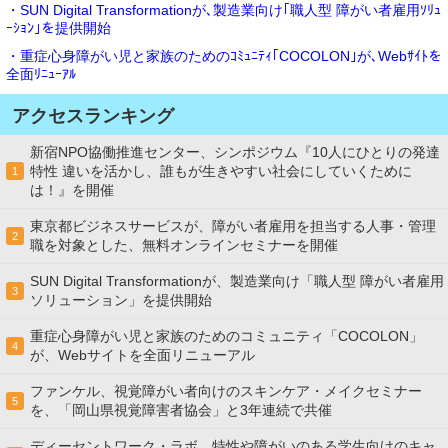
・SUN Digital Transformationが､製造業向け｢職人型 障がい者雇用ｿﾘｭ
ｰｼｮﾝ｣を提供開始
・重症心身障がい児と家族のためのｺﾐｭﾆﾃｨ｢COCOLON｣が､Webｻｲﾄを
全面ﾘﾆｭｰｱﾙ
アクセスランキング
新宿NPO協働推進センター、シンポジウム『10人にひとりの発達
特性 違いを活かし、誰もが生きやすい社会にしていくために
1
は！』を開催
東京都ビジネスサービスが、障がい者雇用を担当する人事・管理
2
職を対象とした、無料オンラインセミナーを開催
SUN Digital Transformationが、製造業向け「職人型 障がい者雇用
3
ソリューション」を提供開始
重症心身障がい児と家族のためのコミュニティ「COCOLON」
4
が、Webサイトを全面リニューアル
ファンケル、視覚障がい者向けのスキンケア・メイクセミナー
5
を、「岡山県視覚障害者協会」と3年連続で共催
ディーセントワーク・ラボ、特性や障がいのある学生向けのキャ