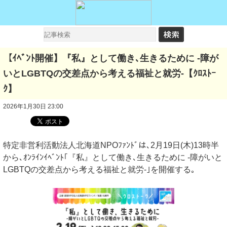
【ｲﾍﾞﾝﾄ開催】『私』として働き､生きるために -障が
いとLGBTQの交差点から考える福祉と就労-【ｸﾛｽﾄｰ
ｸ】
2026年1月30日 23:00
特定非営利活動法人北海道NPOﾌｧﾝﾄﾞは､2月19日(木)13時半
から､ｵﾝﾗｲﾝｲﾍﾞﾝﾄ｢『私』として働き､生きるために -障がいと
LGBTQの交差点から考える福祉と就労-｣を開催する｡