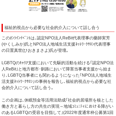
福祉的視点から必要な社会的介入について話し合う
このｵﾝﾗｲﾝｲﾍﾞﾝﾄは､認定NPO法人ReBit代表理事の藥師実芳
(やくしみか)氏とNPO法人地域生活支援ﾈｯﾄﾜｰｸｻﾛﾝ代表理事
の日置真世(ひおきまさよ)氏が登壇｡
LGBTQのｷｬﾘｱ支援において先駆的活動を続ける｢認定NPO法
人ReBit｣と地方都市･釧路において障害当事者支援から始ま
り､LGBTQ当事者にも関わるようになった｢NPO法人地域生
活支援ﾈｯﾄﾜｰｸｻﾛﾝ｣の事例を報告し､福祉的視点から必要な社
会的介入について話し合う｡
この企画は､休眠預金等活用法助成｢社会的居場所を核とした
働き方と暮らし方の共生の実現～地域ｺﾐｭﾆﾃｨにおける障がい
のあるLGBTQの受容を目指して｣(2022年度通常枠公募第1回