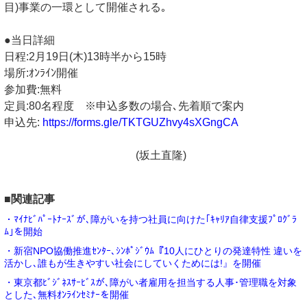
目)事業の一環として開催される｡
●当日詳細
日程:2月19日(木)13時半から15時
場所:ｵﾝﾗｲﾝ開催
参加費:無料
定員:80名程度 ※申込多数の場合､先着順で案内
申込先:
https://forms.gle/TKTGUZhvy4sXGngCA
(坂土直隆)
■関連記事
・ﾏｲﾅﾋﾞﾊﾟｰﾄﾅｰｽﾞが､障がいを持つ社員に向けた｢ｷｬﾘｱ自律支援ﾌﾟﾛｸﾞﾗ
ﾑ｣を開始
・新宿NPO協働推進ｾﾝﾀｰ､ｼﾝﾎﾟｼﾞｳﾑ『10人にひとりの発達特性 違いを
活かし､誰もが生きやすい社会にしていくためには!』を開催
・東京都ﾋﾞｼﾞﾈｽｻｰﾋﾞｽが､障がい者雇用を担当する人事･管理職を対象
とした､無料ｵﾝﾗｲﾝｾﾐﾅｰを開催