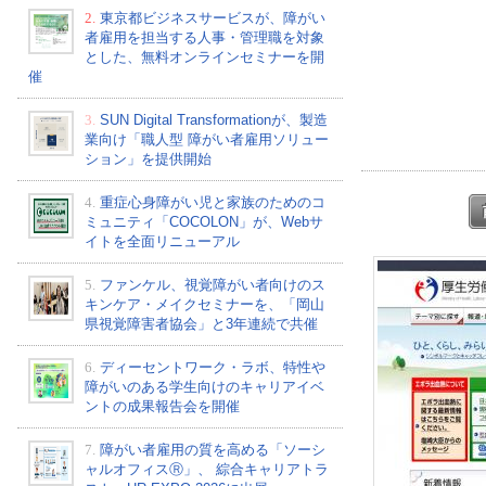
2.
東京都ビジネスサービスが、障がい
者雇用を担当する人事・管理職を対象
とした、無料オンラインセミナーを開
催
3.
SUN Digital Transformationが、製造
業向け「職人型 障がい者雇用ソリュー
ション」を提供開始
4.
重症心身障がい児と家族のためのコ
ミュニティ「COCOLON」が、Webサ
イトを全面リニューアル
5.
ファンケル、視覚障がい者向けのス
キンケア・メイクセミナーを、「岡山
県視覚障害者協会」と3年連続で共催
6.
ディーセントワーク・ラボ、特性や
障がいのある学生向けのキャリアイベ
ントの成果報告会を開催
7.
障がい者雇用の質を高める「ソーシ
ャルオフィスⓇ」、 綜合キャリアトラ