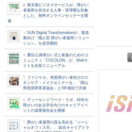
2.
東京都ビジネスサービスが、障がい
者雇用を担当する人事・管理職を対象
とした、無料オンラインセミナーを開
催
3.
SUN Digital Transformationが、製造
業向け「職人型 障がい者雇用ソリュー
ション」を提供開始
4.
重症心身障がい児と家族のためのコ
ミュニティ「COCOLON」が、Webサ
イトを全面リニューアル
5.
ファンケル、視覚障がい者向けのス
キンケア・メイクセミナーを、「岡山
県視覚障害者協会」と3年連続で共催
6.
ディーセントワーク・ラボ、特性や
障がいのある学生向けのキャリアイベ
ントの成果報告会を開催
7.
障がい者雇用の質を高める「ソーシ
ャルオフィスⓇ」、 綜合キャリアトラ