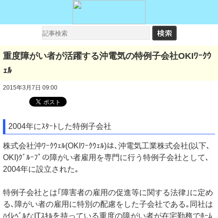
重度障がい者が活躍する沖電気の特例子会社OKIﾜｰｸｳ
ｪﾙ
2015年3月7日 09:00
2004年にｽﾀｰﾄした特例子会社
株式会社沖ﾜｰｸｳｪﾙ(OKIﾜｰｸｳｪﾙ)は､沖電気工業株式会社(以下､
OKI)ｸﾞﾙｰﾌﾟの障がい者雇用を専門に行う特例子会社として､
2004年に設立された｡
特例子会社とは｢障害者の雇用の促進等に関する法律｣に定め
る､障がい者の雇用に特別の配慮をした子会社である｡同社は
ﾊｲﾚﾍﾞﾙなITｽｷﾙを持っている重度の障がい者が在宅勤務でﾎｰﾑ