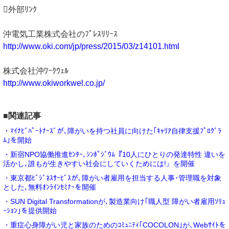
外部ﾘﾝｸ
沖電気工業株式会社のﾌﾟﾚｽﾘﾘｰｽ
http://www.oki.com/jp/press/2015/03/z14101.html
株式会社沖ﾜｰｸｳｪﾙ
http://www.okiworkwel.co.jp/
■関連記事
・ﾏｲﾅﾋﾞﾊﾟｰﾄﾅｰｽﾞが､障がいを持つ社員に向けた｢ｷｬﾘｱ自律支援ﾌﾟﾛｸﾞﾗ
ﾑ｣を開始
・新宿NPO協働推進ｾﾝﾀｰ､ｼﾝﾎﾟｼﾞｳﾑ『10人にひとりの発達特性 違いを
活かし､誰もが生きやすい社会にしていくためには!』を開催
・東京都ﾋﾞｼﾞﾈｽｻｰﾋﾞｽが､障がい者雇用を担当する人事･管理職を対象
とした､無料ｵﾝﾗｲﾝｾﾐﾅｰを開催
・SUN Digital Transformationが､製造業向け｢職人型 障がい者雇用ｿﾘｭ
ｰｼｮﾝ｣を提供開始
・重症心身障がい児と家族のためのｺﾐｭﾆﾃｨ｢COCOLON｣が､Webｻｲﾄを