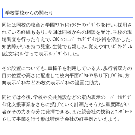
学校開校からの関わり
同社は同校の校章と学園ﾏｽｺｯﾄｷｬﾗｸﾀｰのﾃﾞｻﾞｲﾝを行い､採用さ
れている経緯もあり､今回は同校からの相談を受け､学校の現
場調査を行ったうえで､OKIのﾕﾆﾊﾞｰｻﾙﾃﾞｻﾞｲﾝ技術を活かした､
知的障がいを持つ児童､生徒でも親しみ､覚えやすいﾋﾟｸﾄｸﾞﾗﾑ
(絵文字)を使って表示をﾃﾞｻﾞｲﾝした｡
その設置についても､車椅子を利用している人､歩行者双方の
目の位置や高さに配慮して校内平面ﾊﾟﾈﾙや吊り下げﾊﾟﾈﾙ､方
向表示ﾊﾟﾈﾙなど25枚の表示ﾊﾟﾈﾙの設置に助力｡
同社では今後､学校や公共施設などの案内表示のﾕﾆﾊﾞｰｻﾙﾃﾞｻﾞ
ｲﾝ化支援事業をさらに拡げていく計画だそうだ｡重度障がい
者がその力を存分に発揮できる､また親会社の技術とｺﾗﾎﾞﾚｰｼ
ｮﾝして事業を行う形は特例子会社の好事例といえよう｡