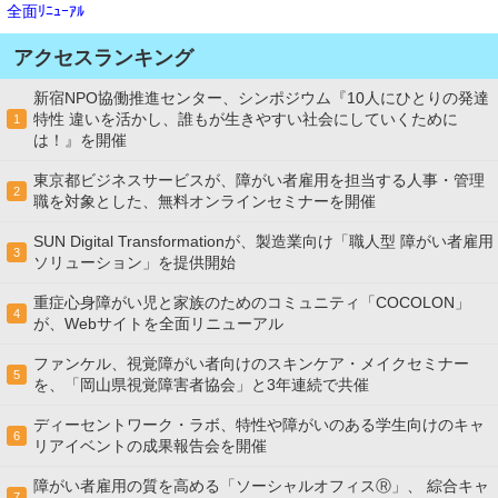
全面ﾘﾆｭｰｱﾙ
アクセスランキング
新宿NPO協働推進センター、シンポジウム『10人にひとりの発達
特性 違いを活かし、誰もが生きやすい社会にしていくために
1
は！』を開催
東京都ビジネスサービスが、障がい者雇用を担当する人事・管理
2
職を対象とした、無料オンラインセミナーを開催
SUN Digital Transformationが、製造業向け「職人型 障がい者雇用
3
ソリューション」を提供開始
重症心身障がい児と家族のためのコミュニティ「COCOLON」
4
が、Webサイトを全面リニューアル
ファンケル、視覚障がい者向けのスキンケア・メイクセミナー
5
を、「岡山県視覚障害者協会」と3年連続で共催
ディーセントワーク・ラボ、特性や障がいのある学生向けのキャ
6
リアイベントの成果報告会を開催
障がい者雇用の質を高める「ソーシャルオフィスⓇ」、 綜合キャ
7