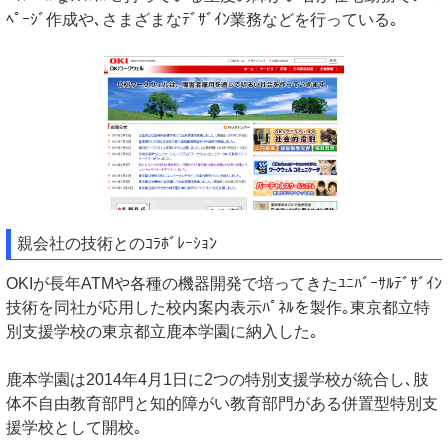
ﾍﾟｰｼﾞ作成や､さまざまなﾃﾞｻﾞｲﾝ業務などを行っている｡
親会社の技術とのｺﾗﾎﾞﾚｰｼｮﾝ
OKIが長年ATMや各種の機器開発で培ってきたﾕﾆﾊﾞｰｻﾙﾃﾞｻﾞｲﾝ
技術を同社が応用した校内案内表示ﾊﾟﾈﾙを製作｡東京都立特
別支援学校の東京都立鹿本学園に納入した｡
鹿本学園は2014年4月1日に2つの特別支援学校が統合し､肢
体不自由教育部門と知的障がい教育部門がある併置型特別支
援学校として開校｡