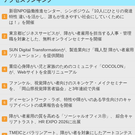
新宿NPO協働推進センター、シンポジウム『10人にひとりの発達
特性 違いを活かし、誰もが生きやすい社会にしていくために
1
は！』を開催
東京都ビジネスサービスが、障がい者雇用を担当する人事・管理
2
職を対象とした、無料オンラインセミナーを開催
SUN Digital Transformationが、製造業向け「職人型 障がい者雇用
3
ソリューション」を提供開始
重症心身障がい児と家族のためのコミュニティ「COCOLON」
4
が、Webサイトを全面リニューアル
ファンケル、視覚障がい者向けのスキンケア・メイクセミナー
5
を、「岡山県視覚障害者協会」と3年連続で共催
ディーセントワーク・ラボ、特性や障がいのある学生向けのキャ
6
リアイベントの成果報告会を開催
障がい者雇用の質を高める「ソーシャルオフィスⓇ」、 綜合キャ
7
リアトラスト、HR EXPO 2026に出展
TMEICとパラリンアート、障がい者を対象にしたアートコンテス