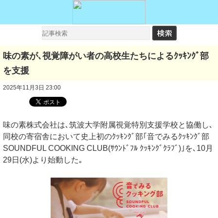
味の素が､視覚障がい者の高校生たちによるｸｯｷﾝｸﾞ部
を支援
2025年11月3日 23:00
味の素株式会社は､筑波大学附属視覚特別支援学校と協働し､
同校の寄宿舎において史上初のｸｯｷﾝｸﾞ部｢音でみるｸｯｷﾝｸﾞ部
SOUNDFUL COOKING CLUB(ｻｳﾝﾄﾞﾌﾙ ｸｯｷﾝｸﾞｸﾗﾌﾞ)｣を､10月
29日(水)より始動した｡