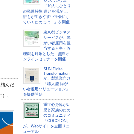
シンポジウム
『10人にひとり
の発達特性 違いを活かし、
誰もが生きやすい社会にし
ていくためには！』を開催
東京都ビジネス
サービスが、障
がい者雇用を担
当する人事・管
理職を対象とした、無料オ
ンラインセミナーを開催
SUN Digital
Transformation
が、製造業向け
「職人型 障が
に結んだ
い者雇用ソリューション」
を提供開始
（土）、
重症心身障がい
児と家族のため
のコミュニティ
「COCOLON」
が、Webサイトを全面リニ
ューアル