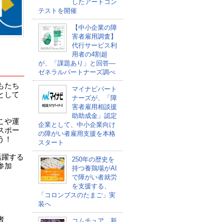
したアートコン
テストを開催
【中小企業の障
害者雇用調査】
代行サービス利
用者の4割超
が、「課題あり」と回答―
ゼネラルパートナーズ調べ
もたち
マイナビパート
として
ナーズが、「障
害者雇用相談援
助助成金」認定
こや運
企業として、中小企業向け
スポー
の障がい者雇用支援を本格
う！
スタート
活躍する
250年の歴史を
参加
持つ養鶏場がAI
で障がい者就労
を支援する、
「コロンブスのたまご」実
装へ
者
コムチュア、新