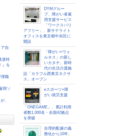
DYMグルー
プ、障がい者雇
用支援サービス
「ワークスバリ
アフリー」、新サテライト
オフィスを東京都中央区に
開設
リア自
「障がい×ウェ
ルネス」の新し
発達特
いカタチ。新時
！』を
代の生活介護施
設「カラフル西東京ネクサ
管理職
ス」オープン
者雇用ソ
eスポーツ×障
がい就労支援
」が、
「ONEGAME」、累計利用
者数1,000名・全国42拠点
を突破
合理的配慮の義
務化から10年、