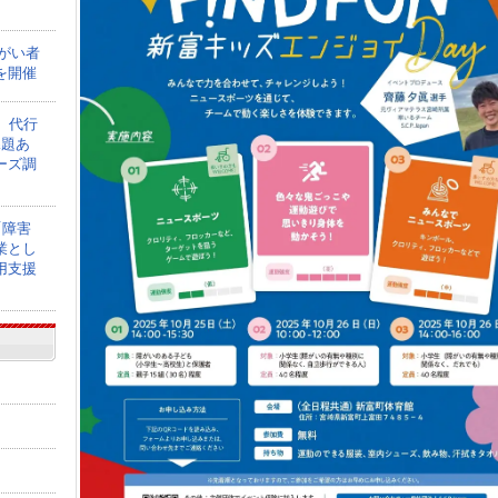
障がい者
を開催
】代行
課題あ
ーズ調
「障害
業とし
用支援