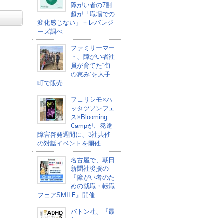
障がい者の7割
超が「職場での
変化感じない」－レバレジ
ーズ調べ
ファミリーマー
ト、障がい者社
員が育てた“旬
の恵み”を大手
町で販売
フェリシモ×ハ
ッタツソンフェ
ス×Blooming
Campが、発達
障害啓発週間に、3社共催
の対話イベントを開催
名古屋で、朝日
新聞社後援の
『障がい者のた
めの就職・転職
フェアSMILE』開催
バトン社、『最