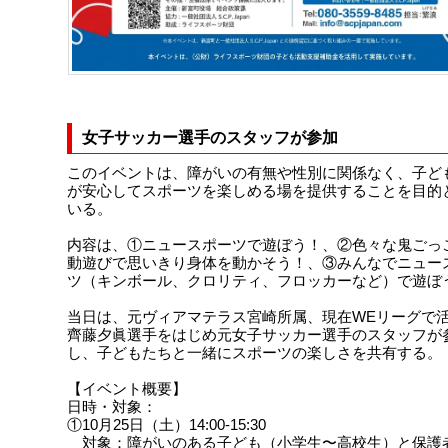
女子サッカー選手のスタッフが参加
このイベントは、障がいの有無や性別に関係なく、子ど
が安心してスポーツを楽しめる場を提供することを目的
いる。
内容は、①ニュースポーツで遊ぼう！、②色々な鬼ごっ
動遊びで思いきり身体を動かそう！、③みんなでニュー
ツ（キンボール、クロリティ、フロッカーなど）で遊ぼ
当日は、元ヴィアマテラス宮崎所属、現在WEリーグで
齊藤夕眞選手をはじめ元女子サッカー選手のスタッフが
し、子どもたちと一緒にスポーツの楽しさを共有する。
【イベント概要】
日時・対象：
①10月25日（土）14:00-15:30
対象：障がいのある子ども（小学生〜高校生）と保護