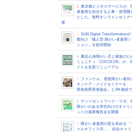
2.
東京都ビジネスサービスが、
者雇用を担当する人事・管理職
とした、無料オンラインセミナ
催
3.
SUN Digital Transformati
業向け「職人型 障がい者雇用ソ
ション」を提供開始
4.
重症心身障がい児と家族のた
ミュニティ「COCOLON」が、W
イトを全面リニューアル
5.
ファンケル、視覚障がい者向
キンケア・メイクセミナーを、
県視覚障害者協会」と3年連続
6.
ディーセントワーク・ラボ、
障がいのある学生向けのキャリ
ントの成果報告会を開催
7.
障がい者雇用の質を高める「
ャルオフィスⓇ」、 綜合キャリ