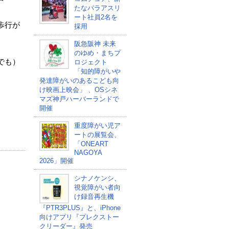
たなパラアスリ
ート社員2名を
歩行が
採用
阪急阪神 未来
のゆめ・まちプ
でも）
ロジェクト
「知的障がいや
発達障がいのあるこども向
け映画上映会」 、OSシネ
マズ神戸ハーバーランドで
開催
重度障がい児ア
ートの展覧会、
「ONEART
NAGOYA
2026」開催
シナノケンシ、
視覚障がい者向
け録音再生機
『PTR3PLUS』と、iPhone
向けアプリ『プレクストー
クリーダー』発売