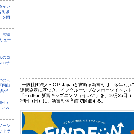
障がい
を対象
ーを開
onが、製造
リュー
めのコ
ebサ
けのス
一般社団法人S.C.P. Japanと宮崎県新富町は、今年7月
「岡山
連携協定に基づき、インクルーシブなスポーツイベント
で共催
「FindFun 新富キッズエンジョイDAY」を、10月25日
26日（日）に、新富町体育館で開催する。
特性や
アイベ
ソーシ
アトラ