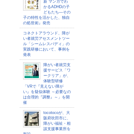
新 マンガでわ
かるADHDの子
どもたち―その
子の特性を活かした、独自
の処世術』発売
コネクトアラウンド、障が
い者就労アセスメントツー
ル「シームレスバディ」の
実践研修において、事例を
発表
障がい者就労支
援サービス「ワ
ークリア」が、
体験型研修
「VRで『見えない障が
い』を疑似体験 ～必要なの
は合理的『調整』～」を開
催
tocotocoが、大
阪府吹田市に、
障がい福祉・相
談支援事業所を