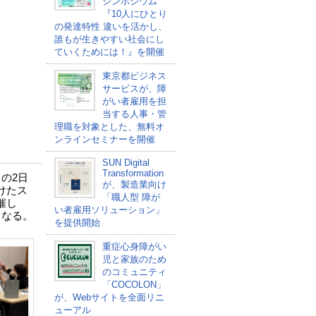
シンポジウム
『10人にひとり
の発達特性 違いを活かし、
誰もが生きやすい社会にし
ていくためには！』を開催
東京都ビジネス
サービスが、障
がい者雇用を担
当する人事・管
理職を対象とした、無料オ
ンラインセミナーを開催
SUN Digital
Transformation
の2日
が、製造業向け
けたス
「職人型 障が
催し
い者雇用ソリューション」
となる。
を提供開始
重症心身障がい
児と家族のため
のコミュニティ
「COCOLON」
が、Webサイトを全面リニ
ューアル