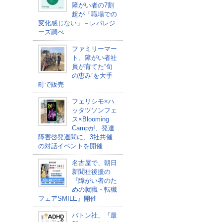
障がい者の7割
超が「職場での
変化感じない」－レバレジ
ーズ調べ
ファミリーマー
ト、障がい者社
員が育てた“旬
の恵み”を大手
町で販売
フェリシモ×ハ
ッタツソンフェ
ス×Blooming
Campが、発達
障害啓発週間に、3社共催
の対話イベントを開催
名古屋で、朝日
新聞社後援の
『障がい者のた
めの就職・転職
フェアSMILE』開催
バトン社、『最