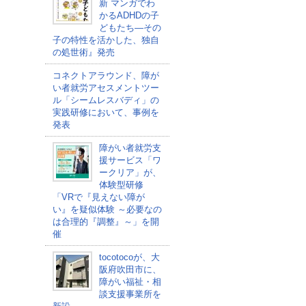
新 マンガでわ
かるADHDの子
どもたち―その
子の特性を活かした、独自
の処世術』発売
コネクトアラウンド、障が
い者就労アセスメントツー
ル「シームレスバディ」の
実践研修において、事例を
発表
障がい者就労支
援サービス「ワ
ークリア」が、
体験型研修
「VRで『見えない障が
い』を疑似体験 ～必要なの
は合理的『調整』～」を開
催
tocotocoが、大
阪府吹田市に、
障がい福祉・相
談支援事業所を