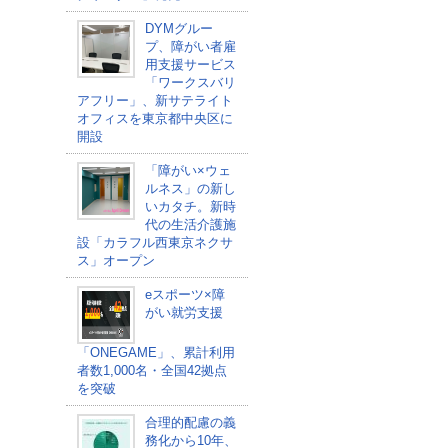
DYMグルー
プ、障がい者雇
用支援サービス
「ワークスバリ
アフリー」、新サテライト
オフィスを東京都中央区に
開設
「障がい×ウェ
ルネス」の新し
いカタチ。新時
代の生活介護施
設「カラフル西東京ネクサ
ス」オープン
eスポーツ×障
がい就労支援
「ONEGAME」、累計利用
者数1,000名・全国42拠点
を突破
合理的配慮の義
務化から10年、