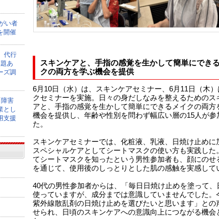
障がい者
を開催
】代行
スキンケアと、手指の感覚を生かして簡単にでき
課題あ
クの両方を学ぶ機会を提供
ーズ調
6月10日（水）は、スキンケアセミナー、6月11日（木
クセミナーを実施。日々の身だしなみを整えるためのス
「障害
アと、手指の感覚を生かして簡単にできるメイクの両方
業とし
機会を提供し、年齢や性別を問わず幅広い層の15人が参
用支援
た。
スキンケアセミナーでは、化粧液、乳液、日焼け止めに
スペシャルケアとしてシートマスクの使い方も実践した
てシートマスクを知ったという男性参加者も、顔にのせ
を通じて、使用後のしっとりとした肌の感触を実感して
40代の男性参加者からは、「毎日日焼け止めを塗って、
使っていますが、成分までは意識していませんでした。
紫外線散乱剤の日焼け止めを選びたいと思います」との
せられ、日頃のスキンケアへの意識向上につながる機会