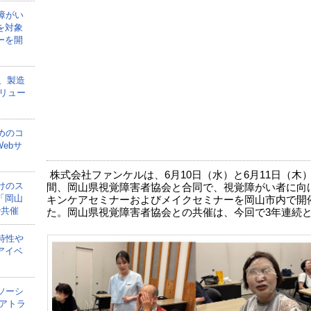
障がい
を対象
ーを開
onが、製造
リュー
めのコ
ebサ
株式会社ファンケルは、6月10日（水）と6月11日（木）
けのス
間、岡山県視覚障害者協会と合同で、視覚障がい者に向
「岡山
キンケアセミナーおよびメイクセミナーを岡山市内で開
で共催
た。岡山県視覚障害者協会との共催は、今回で3年連続
特性や
アイベ
ソーシ
アトラ