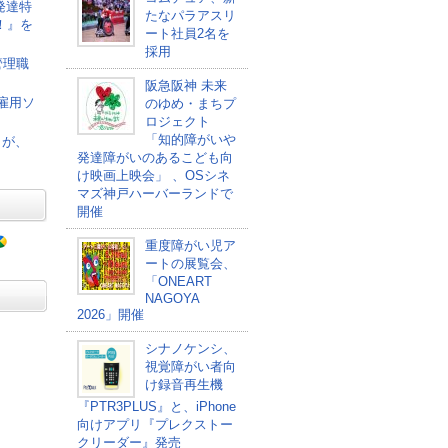
発達特
たなパラアスリ
！』を
ート社員2名を
採用
管理職
阪急阪神 未来
者雇用ソ
のゆめ・まちプ
ロジェクト
「知的障がいや
」が、
発達障がいのあるこども向
け映画上映会」 、OSシネ
マズ神戸ハーバーランドで
開催
重度障がい児ア
ートの展覧会、
「ONEART
NAGOYA
2026」開催
シナノケンシ、
視覚障がい者向
け録音再生機
『PTR3PLUS』と、iPhone
向けアプリ『プレクストー
クリーダー』発売