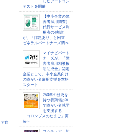
したアートコン
テストを開催
【中小企業の障
害者雇用調査】
代行サービス利
用者の4割超
が、「課題あり」と回答―
ゼネラルパートナーズ調べ
マイナビパート
ナーズが、「障
害者雇用相談援
助助成金」認定
企業として、中小企業向け
の障がい者雇用支援を本格
スタート
250年の歴史を
持つ養鶏場がAI
で障がい者就労
を支援する、
「コロンブスのたまご」実
装へ
リア自
コムチュア、新