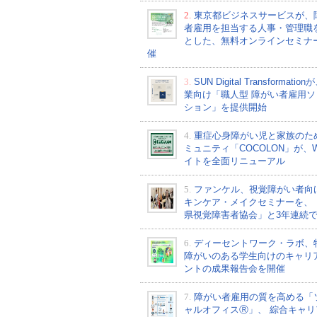
2.
東京都ビジネスサービスが、
者雇用を担当する人事・管理職
とした、無料オンラインセミナ
催
3.
SUN Digital Transformati
業向け「職人型 障がい者雇用ソ
ション」を提供開始
4.
重症心身障がい児と家族のた
ミュニティ「COCOLON」が、W
イトを全面リニューアル
5.
ファンケル、視覚障がい者向
キンケア・メイクセミナーを、
県視覚障害者協会」と3年連続
6.
ディーセントワーク・ラボ、
障がいのある学生向けのキャリ
ントの成果報告会を開催
7.
障がい者雇用の質を高める「
ャルオフィスⓇ」、 綜合キャリ