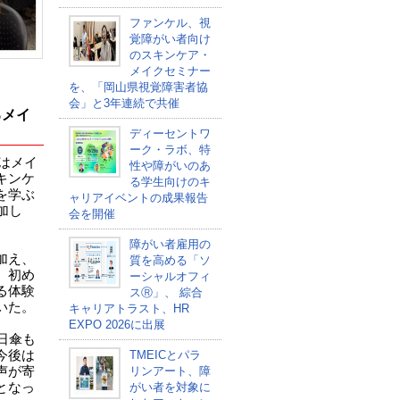
ファンケル、視
覚障がい者向け
のスキンケア・
メイクセミナー
を、「岡山県視覚障害者協
会」と3年連続で共催
るメイ
ディーセントワ
ーク・ラボ、特
）はメイ
性や障がいのあ
キンケ
る学生向けのキ
を学ぶ
ャリアイベントの成果報告
加し
会を開催
障がい者雇用の
加え、
質を高める「ソ
。初め
ーシャルオフィ
る体験
スⓇ」、 綜合
いた。
キャリアトラスト、HR
EXPO 2026に出展
日傘も
今後は
TMEICとパラ
声が寄
リンアート、障
となっ
がい者を対象に