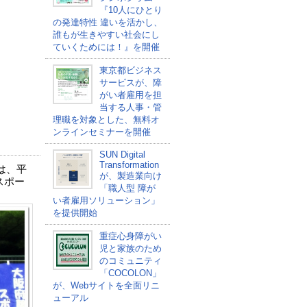
『10人にひとり
の発達特性 違いを活かし、
誰もが生きやすい社会にし
ていくためには！』を開催
東京都ビジネス
サービスが、障
がい者雇用を担
当する人事・管
理職を対象とした、無料オ
ンラインセミナーを開催
SUN Digital
Transformation
は、平
が、製造業向け
スポー
「職人型 障が
い者雇用ソリューション」
を提供開始
重症心身障がい
児と家族のため
のコミュニティ
「COCOLON」
が、Webサイトを全面リニ
ューアル