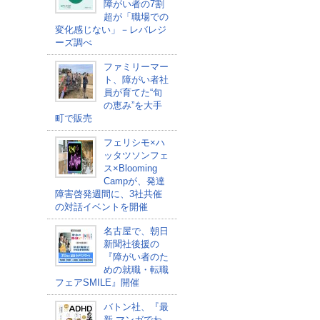
障がい者の7割
超が「職場での
変化感じない」－レバレジ
ーズ調べ
ファミリーマー
ト、障がい者社
員が育てた“旬
の恵み”を大手
町で販売
フェリシモ×ハ
ッタツソンフェ
ス×Blooming
Campが、発達
障害啓発週間に、3社共催
の対話イベントを開催
名古屋で、朝日
新聞社後援の
『障がい者のた
めの就職・転職
フェアSMILE』開催
バトン社、『最
新 マンガでわ