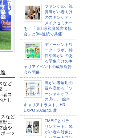
ファンケル、視
覚障がい者向け
のスキンケア・
メイクセミナー
を、「岡山県視覚障害者協
会」と3年連続で共催
ディーセントワ
ーク・ラボ、特
性や障がいのあ
る学生向けのキ
ャリアイベントの成果報告
促進
会を開催
障がい者雇用の
スなど
質を高める「ソ
楽し
ーシャルオフィ
い者ス
スⓇ」、 綜合
的とし
キャリアトラスト、HR
EXPO 2026に出展
ニスなど
TMEICとパラ
運動に
リンアート、障
交流や
がい者を対象に
スポーツ
したアートコン