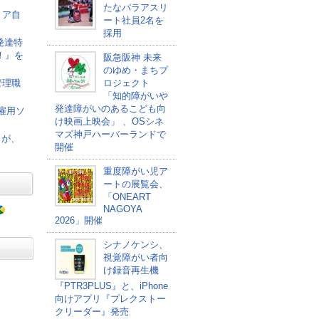
たなパラアスリ
リア自
ート社員2名を
採用
発達特
！』を
阪急阪神 未来
のゆめ・まちプ
管理職
ロジェクト
「知的障がいや
発達障がいのあるこども向
者雇用ソ
け映画上映会」 、OSシネ
マズ神戸ハーバーランドで
」が、
開催
重度障がい児ア
ートの展覧会、
「ONEART
NAGOYA
2026」開催
シナノケンシ、
視覚障がい者向
け録音再生機
『PTR3PLUS』と、iPhone
向けアプリ『プレクストー
クリーダー』発売