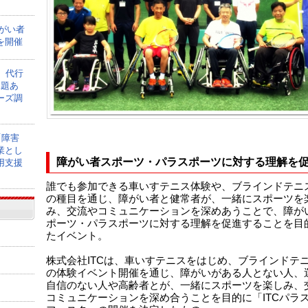
障がい者
を開催
】代行
課題あ
ーズ調
「障害
業とし
障がい者スポーツ・パラスポーツに対する理解を
用支援
誰でも参加できる車いすテニス体験や、ブラインドテニ
の種目を通じ、障がい者と健常者が、一緒にスポーツを
み、交流やコミュニケーションを深めあうことで、障が
ポーツ・パラスポーツに対する理解を促進することを目
たイベント。
株式会社ITCは、車いすテニスをはじめ、ブラインドテ
の体験イベント開催を通じ、障がいがある人とない人、
自信のない人や高齢者とが、一緒にスポーツを楽しみ、
コミュニケーションを深め合うことを目的に「ITCパラ