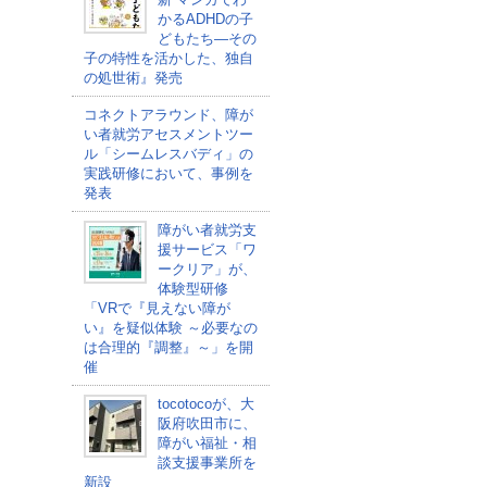
かるADHDの子
どもたち―その
子の特性を活かした、独自
の処世術』発売
コネクトアラウンド、障が
い者就労アセスメントツー
ル「シームレスバディ」の
実践研修において、事例を
発表
障がい者就労支
援サービス「ワ
ークリア」が、
体験型研修
「VRで『見えない障が
い』を疑似体験 ～必要なの
は合理的『調整』～」を開
催
tocotocoが、大
阪府吹田市に、
障がい福祉・相
談支援事業所を
新設