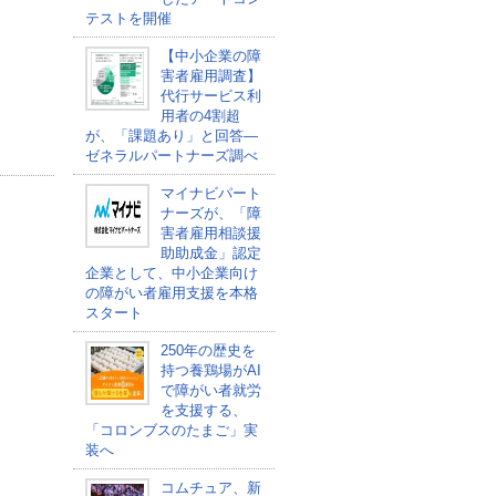
。
テストを開催
【中小企業の障
害者雇用調査】
代行サービス利
用者の4割超
が、「課題あり」と回答―
ゼネラルパートナーズ調べ
マイナビパート
ナーズが、「障
害者雇用相談援
助助成金」認定
企業として、中小企業向け
の障がい者雇用支援を本格
スタート
250年の歴史を
持つ養鶏場がAI
で障がい者就労
を支援する、
「コロンブスのたまご」実
装へ
コムチュア、新