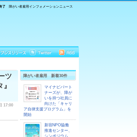
終了
障がい者雇用インフォメーションニュース
ーツ
障がい者雇用 新着30件
タ』
マイナビパート
ナーズが、障が
いを持つ社員に
向けた「キャリ
 17:00
ア自律支援プログラム」を
開始
新宿NPO協働
推進センター、
シンポジウム