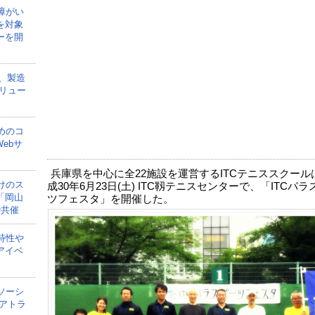
障がい
を対象
ーを開
onが、製造
リュー
めのコ
ebサ
兵庫県を中心に全22施設を運営するITCテニススクール
けのス
成30年6月23日(土) ITC靱テニスセンターで、「ITCパラ
「岡山
ツフェスタ」を開催した。
で共催
特性や
アイベ
ソーシ
アトラ