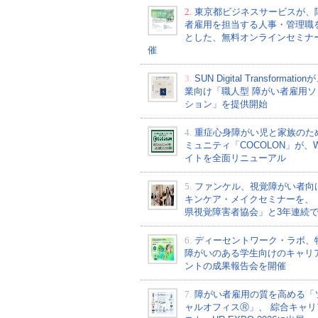
2.
東京都ビジネスサービスが、
者雇用を担当する人事・管理職
とした、無料オンラインセミナ
催
3.
SUN Digital Transformati
業向け「職人型 障がい者雇用ソ
ション」を提供開始
4.
重症心身障がい児と家族のた
ミュニティ「COCOLON」が、W
イトを全面リニューアル
5.
ファンケル、視覚障がい者向
キンケア・メイクセミナーを、
県視覚障害者協会」と3年連続
6.
ディーセントワーク・ラボ、
障がいのある学生向けのキャリ
ントの成果報告会を開催
7.
障がい者雇用の質を高める「
ャルオフィスⓇ」、 綜合キャリ