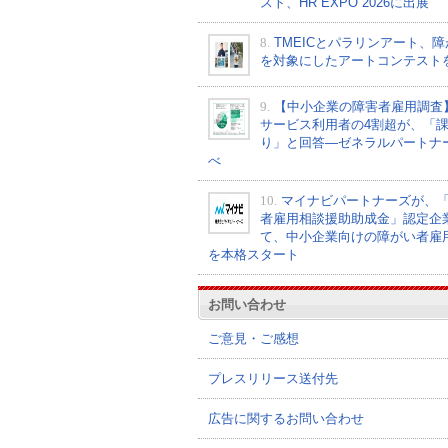
スト、HR EXPO 2026に出展
8.
TMEICとパラリンアート、
を対象にしたアートコンテスト
9.
【中小企業の障害者雇用調査
サービス利用者の4割超が、「
り」と回答―ゼネラルパートナ
べ
10.
マイナビパートナーズが、
者雇用相談援助助成金」認定企
て、中小企業向けの障がい者雇
を本格スタート
お問い合わせ
ご意見・ご感想
プレスリリース送付先
広告に関するお問い合わせ