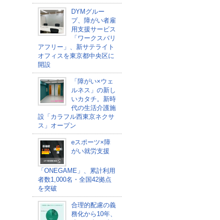
DYMグルー
プ、障がい者雇
用支援サービス
「ワークスバリ
アフリー」、新サテライト
オフィスを東京都中央区に
開設
「障がい×ウェ
ルネス」の新し
いカタチ。新時
代の生活介護施
設「カラフル西東京ネクサ
ス」オープン
eスポーツ×障
がい就労支援
「ONEGAME」、累計利用
者数1,000名・全国42拠点
を突破
合理的配慮の義
務化から10年、