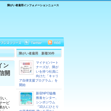
障がい者雇用インフォメーションニュース
障がい者雇用 新着30件
マイナビパート
イン
ナーズが、障が
いを持つ社員に
信開
向けた「キャリ
ア自律支援プログラム」を
開始
新宿NPO協働
推進センター、
行い、
シンポジウム
サービ
『10人にひとり
障がい