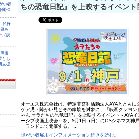
障がい者
ちの恐竜日記』を上映するイベント
を開催
】代行
課題あ
ーズ調
「障害
業とし
用支援
オーエス株式会社は、特定非営利活動法人AYAとともに
ケア児・障がい児とその家族を対象に、『映画クレヨン
ゃん オラたちの恐竜日記』を上映するイベント～AYAイ
ーシブ映画上映会～を、9月1日（日）にOSシネマズ神
ーランドにて開催する。 …
障がい者雇用インフォメーション続きを読む...