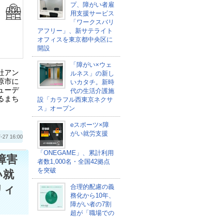
プ、障がい者雇
用支援サービス
「ワークスバリ
アフリー」、新サテライト
オフィスを東京都中央区に
開設
「障がい×ウェ
社アン
ルネス」の新し
原市に
いカタチ。新時
ューデ
代の生活介護施
るまち
設「カラフル西東京ネクサ
ス」オープン
eスポーツ×障
がい就労支援
 16:00
「ONEGAME」、累計利用
障害
者数1,000名・全国42拠点
を突破
い就
リィ
合理的配慮の義
務化から10年、
障がい者の7割
超が「職場での