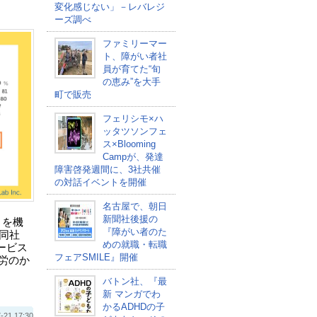
変化感じない」－レバレジ
ーズ調べ
ファミリーマー
ト、障がい者社
員が育てた“旬
の恵み”を大手
町で販売
フェリシモ×ハ
ッタツソンフェ
ス×Blooming
Campが、発達
障害啓発週間に、3社共催
の対話イベントを開催
名古屋で、朝日
新聞社後援の
」を機
『障がい者のた
同社
めの就職・転職
ービス
フェアSMILE』開催
労のか
バトン社、『最
新 マンガでわ
かるADHDの子
 17:30