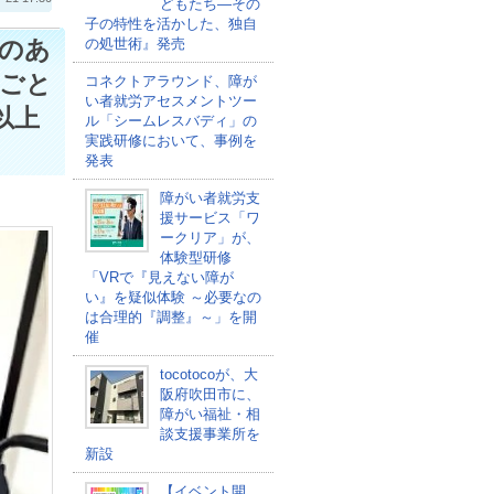
どもたち―その
子の特性を活かした、独自
のあ
の処世術』発売
しごと
コネクトアラウンド、障が
い者就労アセスメントツー
以上
ル「シームレスバディ」の
実践研修において、事例を
発表
障がい者就労支
援サービス「ワ
ークリア」が、
体験型研修
「VRで『見えない障が
い』を疑似体験 ～必要なの
は合理的『調整』～」を開
催
tocotocoが、大
阪府吹田市に、
障がい福祉・相
談支援事業所を
新設
【イベント開