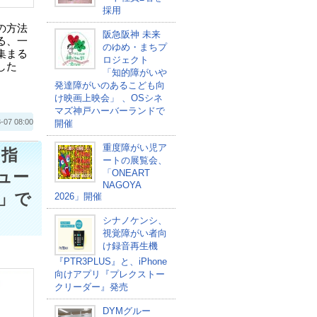
採用
の⽅法
阪急阪神 未来
る、一
のゆめ・まちプ
集まる
ロジェクト
した
「知的障がいや
発達障がいのあるこども向
け映画上映会」 、OSシネ
マズ神戸ハーバーランドで
 08:00
開催
重度障がい児ア
目指
ートの展覧会、
「ONEART
ュー
NAGOYA
」で
2026」開催
シナノケンシ、
視覚障がい者向
け録音再生機
『PTR3PLUS』と、iPhone
向けアプリ『プレクストー
クリーダー』発売
DYMグルー