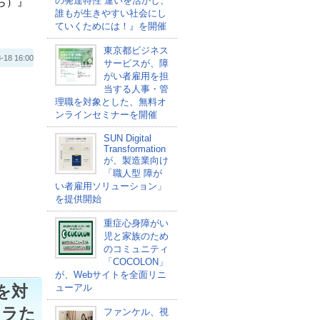
の発達特性 違いを活かし、
ら）』
誰もが生きやすい社会にし
ていくためには！』を開催
東京都ビジネス
 16:00
サービスが、障
がい者雇用を担
当する人事・管
理職を対象とした、無料オ
ンラインセミナーを開催
SUN Digital
Transformation
が、製造業向け
「職人型 障が
い者雇用ソリューション」
を提供開始
重症心身障がい
児と家族のため
のコミュニティ
「COCOLON」
が、Webサイトを全面リニ
を対
ューアル
オラた
ファンケル、視