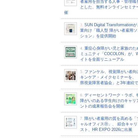
者雇用を担当する人事・管理職
とした、無料オンラインセミナ
催
3.
SUN Digital Transformati
業向け「職人型 障がい者雇用ソ
ション」を提供開始
4.
重症心身障がい児と家族のた
ミュニティ「COCOLON」が、W
イトを全面リニューアル
5.
ファンケル、視覚障がい者向
キンケア・メイクセミナーを、
県視覚障害者協会」と3年連続
6.
ディーセントワーク・ラボ、
障がいのある学生向けのキャリ
ントの成果報告会を開催
7.
障がい者雇用の質を高める「
ャルオフィスⓇ」、 綜合キャリ
スト、HR EXPO 2026に出展