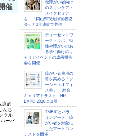
覚障がい者向け
開催
のスキンケア・
メイクセミナー
を、「岡山県視覚障害者協
会」と3年連続で共催
ディーセントワ
ーク・ラボ、特
性や障がいのあ
る学生向けのキ
ャリアイベントの成果報告
会を開催
障がい者雇用の
質を高める「ソ
ーシャルオフィ
スⓇ」、 綜合
キャリアトラスト、HR
EXPO 2026に出展
医療的
しんち
TMEICとパラ
ンクル
リンアート、障
戸ハーバ
がい者を対象に
したアートコン
テストを開催