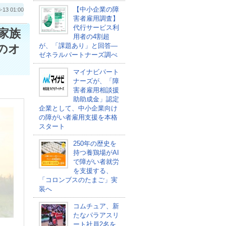
【中小企業の障
 01:00
害者雇用調査】
代行サービス利
家族
用者の4割超
が、「課題あり」と回答―
のオ
ゼネラルパートナーズ調べ
マイナビパート
ナーズが、「障
害者雇用相談援
助助成金」認定
企業として、中小企業向け
の障がい者雇用支援を本格
スタート
250年の歴史を
持つ養鶏場がAI
で障がい者就労
を支援する、
「コロンブスのたまご」実
装へ
コムチュア、新
たなパラアスリ
ート社員2名を