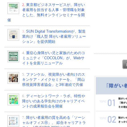
2.
東京都ビジネスサービスが、障がい
者雇用を担当する人事・管理職を対象
とした、無料オンラインセミナーを開
催
3.
SUN Digital Transformationが、製造
業向け「職人型 障がい者雇用ソリュー
ション」を提供開始
4.
重症心身障がい児と家族のためのコ
ミュニティ「COCOLON」が、Webサ
イトを全面リニューアル
5.
ファンケル、視覚障がい者向けのス
キンケア・メイクセミナーを、「岡山
県視覚障害者協会」と3年連続で共催
6.
ディーセントワーク・ラボ、特性や
障がいのある学生向けのキャリアイベ
ントの成果報告会を開催
7.
障がい者雇用の質を高める「ソーシ
ャルオフィスⓇ」、 綜合キャリアトラ