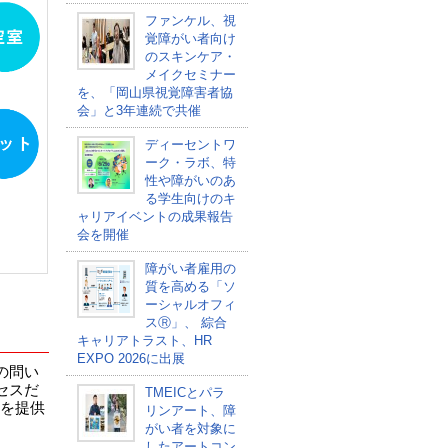
ファンケル、視
覚障がい者向け
のスキンケア・
メイクセミナー
を、「岡山県視覚障害者協
会」と3年連続で共催
ディーセントワ
ーク・ラボ、特
性や障がいのあ
る学生向けのキ
ャリアイベントの成果報告
会を開催
障がい者雇用の
質を高める「ソ
ーシャルオフィ
スⓇ」、 綜合
キャリアトラスト、HR
EXPO 2026に出展
の問い
セスだ
TMEICとパラ
境を提供
リンアート、障
がい者を対象に
したアートコン