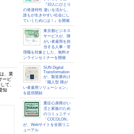
『10人にひとり
の発達特性 違いを活かし、
誰もが生きやすい社会にし
ていくためには！』を開催
東京都ビジネス
サービスが、障
がい者雇用を担
当する人事・管
理職を対象とした、無料オ
ンラインセミナーを開催
SUN Digital
Transformation
社は、業
が、製造業向け
サービ
「職人型 障が
行して、
い者雇用ソリューション」
愛知
を提供開始
重症心身障がい
児と家族のため
のコミュニティ
「COCOLON」
が、Webサイトを全面リニ
ューアル