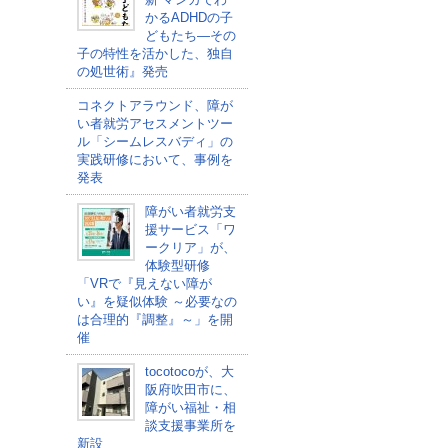
かるADHDの子
どもたち―その
子の特性を活かした、独自
の処世術』発売
コネクトアラウンド、障が
い者就労アセスメントツー
ル「シームレスバディ」の
実践研修において、事例を
発表
障がい者就労支
援サービス「ワ
ークリア」が、
体験型研修
「VRで『見えない障が
い』を疑似体験 ～必要なの
は合理的『調整』～」を開
催
tocotocoが、大
阪府吹田市に、
障がい福祉・相
談支援事業所を
新設