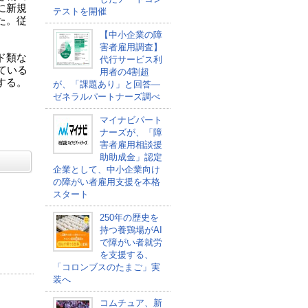
に新規
テストを開催
た。従
【中小企業の障
害者雇用調査】
ド類な
代行サービス利
ている
用者の4割超
する。
が、「課題あり」と回答―
ゼネラルパートナーズ調べ
マイナビパート
ナーズが、「障
害者雇用相談援
助助成金」認定
企業として、中小企業向け
の障がい者雇用支援を本格
スタート
250年の歴史を
持つ養鶏場がAI
で障がい者就労
を支援する、
「コロンブスのたまご」実
装へ
コムチュア、新