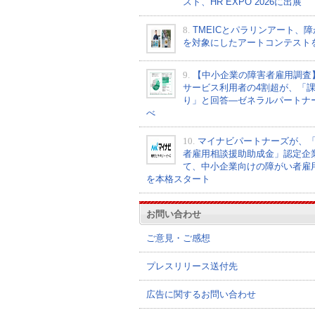
スト、HR EXPO 2026に出展
8.
TMEICとパラリンアート、
を対象にしたアートコンテスト
9.
【中小企業の障害者雇用調査
サービス利用者の4割超が、「
り」と回答―ゼネラルパートナ
べ
10.
マイナビパートナーズが、
者雇用相談援助助成金」認定企
て、中小企業向けの障がい者雇
を本格スタート
お問い合わせ
ご意見・ご感想
プレスリリース送付先
広告に関するお問い合わせ