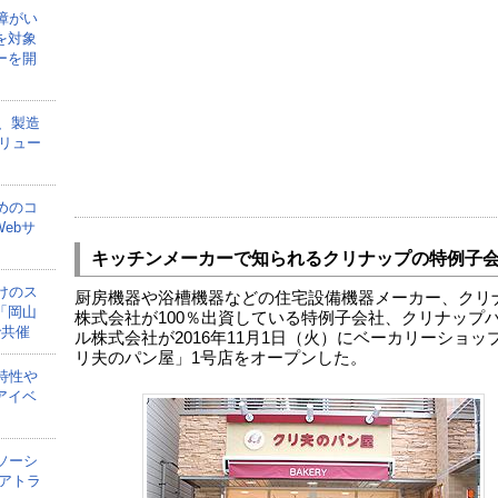
障がい
を対象
ーを開
onが、製造
リュー
めのコ
ebサ
キッチンメーカーで知られるクリナップの特例子
けのス
厨房機器や浴槽機器などの住宅設備機器メーカー、クリ
「岡山
株式会社が100％出資している特例子会社、クリナップ
で共催
ル株式会社が2016年11月1日（火）にベーカリーショッ
リ夫のパン屋」1号店をオープンした。
特性や
アイベ
ソーシ
アトラ