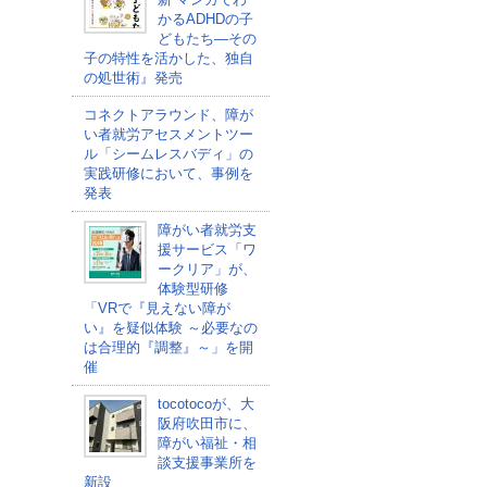
かるADHDの子
どもたち―その
子の特性を活かした、独自
の処世術』発売
コネクトアラウンド、障が
い者就労アセスメントツー
ル「シームレスバディ」の
実践研修において、事例を
発表
障がい者就労支
援サービス「ワ
ークリア」が、
体験型研修
「VRで『見えない障が
い』を疑似体験 ～必要なの
は合理的『調整』～」を開
催
tocotocoが、大
阪府吹田市に、
障がい福祉・相
談支援事業所を
新設