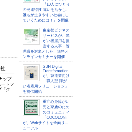
『10人にひとり
の発達特性 違いを活かし、
誰もが生きやすい社会にし
ていくためには！』を開催
東京都ビジネス
サービスが、障
がい者雇用を担
当する人事・管
理職を対象とした、無料オ
ンラインセミナーを開催
SUN Digital
会社
Transformation
が、製造業向け
ナップ
「職人型 障が
ハートフ
い者雇用ソリューション」
プ「ク
を提供開始
重症心身障がい
児と家族のため
のコミュニティ
「COCOLON」
が、Webサイトを全面リニ
ューアル