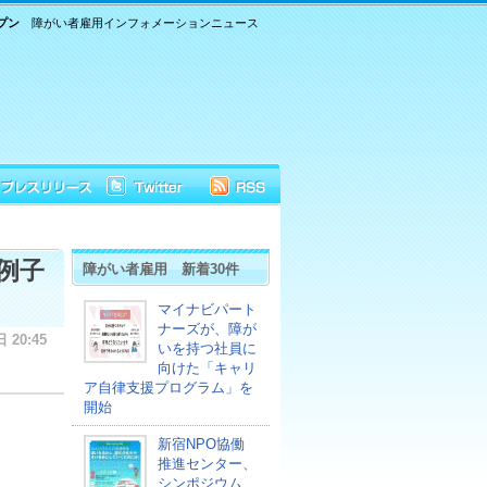
プン
障がい者雇用インフォメーションニュース
例子
障がい者雇用 新着30件
マイナビパート
ナーズが、障が
日 20:45
いを持つ社員に
向けた「キャリ
ア自律支援プログラム」を
開始
新宿NPO協働
推進センター、
シンポジウム