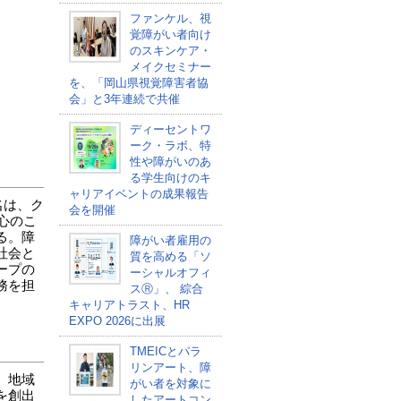
ファンケル、視
覚障がい者向け
のスキンケア・
メイクセミナー
を、「岡山県視覚障害者協
会」と3年連続で共催
ディーセントワ
ーク・ラボ、特
性や障がいのあ
る学生向けのキ
ャリアイベントの成果報告
名は、ク
会を開催
心のこ
る。障
障がい者雇用の
社会と
質を高める「ソ
ープの
ーシャルオフィ
務を担
スⓇ」、 綜合
キャリアトラスト、HR
EXPO 2026に出展
TMEICとパラ
リンアート、障
、地域
がい者を対象に
を創出
したアートコン