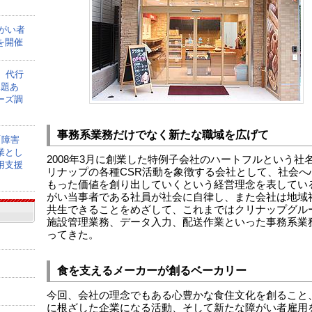
障がい者
を開催
】代行
課題あ
ーズ調
事務系業務だけでなく新たな職域を広げて
「障害
業とし
2008年3月に創業した特例子会社のハートフルという社
用支援
リナップの各種CSR活動を象徴する会社として、社会へ
もった価値を創り出していくという経営理念を表してい
がい当事者である社員が社会に自律し、また会社は地域
共生できることをめざして、これまではクリナップグル
施設管理業務、データ入力、配送作業といった事務系業
ってきた。
食を支えるメーカーが創るベーカリー
今回、会社の理念でもある心豊かな食住文化を創ること
に根ざした企業になる活動、そして新たな障がい者雇用