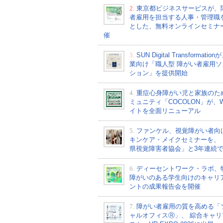
2.
東京都ビジネスサービスが、
者雇用を担当する人事・管理職
とした、無料オンラインセミナ
催
3.
SUN Digital Transformati
業向け「職人型 障がい者雇用ソ
ション」を提供開始
4.
重症心身障がい児と家族のた
ミュニティ「COCOLON」が、W
イトを全面リニューアル
5.
ファンケル、視覚障がい者向
キンケア・メイクセミナーを、
県視覚障害者協会」と3年連続
6.
ディーセントワーク・ラボ、
障がいのある学生向けのキャリ
ントの成果報告会を開催
7.
障がい者雇用の質を高める「
ャルオフィスⓇ」、 綜合キャリ