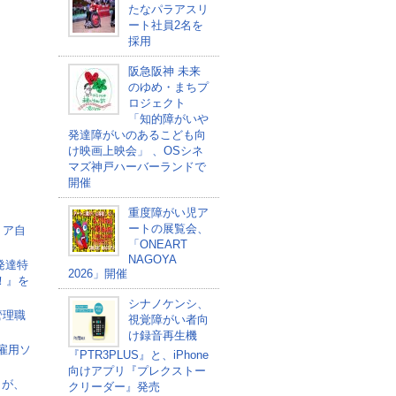
たなパラアスリ
ート社員2名を
採用
阪急阪神 未来
のゆめ・まちプ
ロジェクト
「知的障がいや
発達障がいのあるこども向
け映画上映会」 、OSシネ
マズ神戸ハーバーランドで
開催
重度障がい児ア
ートの展覧会、
リア自
「ONEART
NAGOYA
発達特
2026」開催
！』を
シナノケンシ、
管理職
視覚障がい者向
け録音再生機
者雇用ソ
『PTR3PLUS』と、iPhone
向けアプリ『プレクストー
」が、
クリーダー』発売