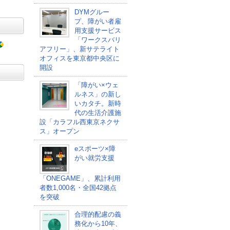
DYMグルー
プ、障がい者雇
用支援サービス
「ワークスバリ
アフリー」、新サテライト
オフィスを東京都中央区に
開設
「障がい×ウェ
ルネス」の新し
いカタチ。新時
代の生活介護施
設「カラフル西東京ネクサ
ス」オープン
eスポーツ×障
がい就労支援
「ONEGAME」、累計利用
者数1,000名・全国42拠点
を突破
合理的配慮の義
務化から10年、