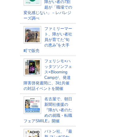
障がい者の7割
超が「職場での
変化感じない」－レバレジ
ーズ調べ
ファミリーマー
ト、障がい者社
員が育てた“旬
の恵み”を大手
町で販売
フェリシモ×ハ
ッタツソンフェ
ス×Blooming
Campが、発達
障害啓発週間に、3社共催
の対話イベントを開催
名古屋で、朝日
新聞社後援の
『障がい者のた
めの就職・転職
フェアSMILE』開催
バトン社、『最
新 マンガでわ