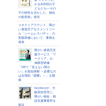
かるADHDの子
どもたち―その
子の特性を活かした、独自
の処世術』発売
コネクトアラウンド、障が
い者就労アセスメントツー
ル「シームレスバディ」の
実践研修において、事例を
発表
障がい者就労支
援サービス「ワ
ークリア」が、
体験型研修
「VRで『見えない障が
い』を疑似体験 ～必要なの
は合理的『調整』～」を開
催
tocotocoが、大
阪府吹田市に、
障がい福祉・相
談支援事業所を
新設