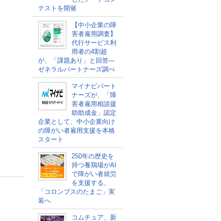
テストを開催
【中小企業の障
害者雇用調査】
代行サービス利
用者の4割超
が、「課題あり」と回答―
ゼネラルパートナーズ調べ
マイナビパート
ナーズが、「障
害者雇用相談援
助助成金」認定
企業として、中小企業向け
の障がい者雇用支援を本格
スタート
250年の歴史を
持つ養鶏場がAI
で障がい者就労
を支援する、
「コロンブスのたまご」実
装へ
コムチュア、新