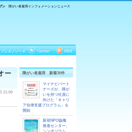
プン
障がい者雇用インフォメーションニュース
オー
障がい者雇用 新着30件
マイナビパート
ナーズが、障が
 21:00
いを持つ社員に
向けた「キャリ
ア自律支援プログラム」を
開始
新宿NPO協働
推進センター、
シンポジウム