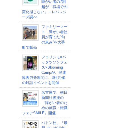
障がい者の7割
超が「職場での
変化感じない」－レバレジ
ーズ調べ
ファミリーマー
ト、障がい者社
員が育てた“旬
の恵み”を大手
町で販売
フェリシモ×ハ
ッタツソンフェ
ス×Blooming
Campが、発達
障害啓発週間に、3社共催
の対話イベントを開催
名古屋で、朝日
新聞社後援の
『障がい者のた
めの就職・転職
フェアSMILE』開催
バトン社、『最
新 マンガでわ