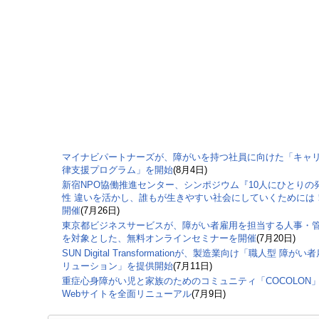
マイナビパートナーズが、障がいを持つ社員に向けた「キャ
律支援プログラム」を開始
(8月4日)
新宿NPO協働推進センター、シンポジウム『10人にひとりの
性 違いを活かし、誰もが生きやすい社会にしていくためには
開催
(7月26日)
東京都ビジネスサービスが、障がい者雇用を担当する人事・
を対象とした、無料オンラインセミナーを開催
(7月20日)
SUN Digital Transformationが、製造業向け「職人型 障がい
リューション」を提供開始
(7月11日)
重症心身障がい児と家族のためのコミュニティ「COCOLON
Webサイトを全面リニューアル
(7月9日)