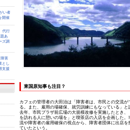
障がい者
を開催
】代行
課題あ
ーズ調
「障害
業とし
用支援
東国原知事も注目？
カフェの管理者の大田治は「障害者は、市民との交流が
る。また、雇用の場確保、就労訓練にもなっている」と
去年、市民プラザ前広場の大規模改修を実施したとき、
を訪れる人に憩いの場を」と喫茶店の入店を企画した。
流や障害者の雇用確保の視点から、障害者団体に出店を
ていたという。