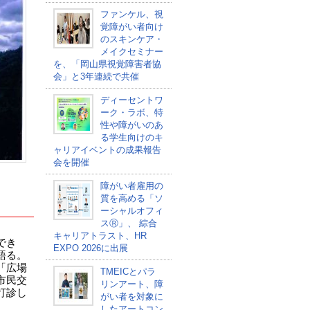
ファンケル、視
覚障がい者向け
のスキンケア・
メイクセミナー
を、「岡山県視覚障害者協
会」と3年連続で共催
ディーセントワ
ーク・ラボ、特
性や障がいのあ
る学生向けのキ
ャリアイベントの成果報告
会を開催
障がい者雇用の
質を高める「ソ
ーシャルオフィ
スⓇ」、 綜合
キャリアトラスト、HR
でき
EXPO 2026に出展
語る。
「広場
TMEICとパラ
市民交
リンアート、障
打診し
がい者を対象に
したアートコン