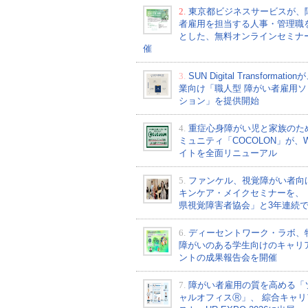
2.
東京都ビジネスサービスが、
者雇用を担当する人事・管理職
とした、無料オンラインセミナ
催
3.
SUN Digital Transformati
業向け「職人型 障がい者雇用ソ
ション」を提供開始
4.
重症心身障がい児と家族のた
ミュニティ「COCOLON」が、W
イトを全面リニューアル
5.
ファンケル、視覚障がい者向
キンケア・メイクセミナーを、
県視覚障害者協会」と3年連続
6.
ディーセントワーク・ラボ、
障がいのある学生向けのキャリ
ントの成果報告会を開催
7.
障がい者雇用の質を高める「
ャルオフィスⓇ」、 綜合キャリ