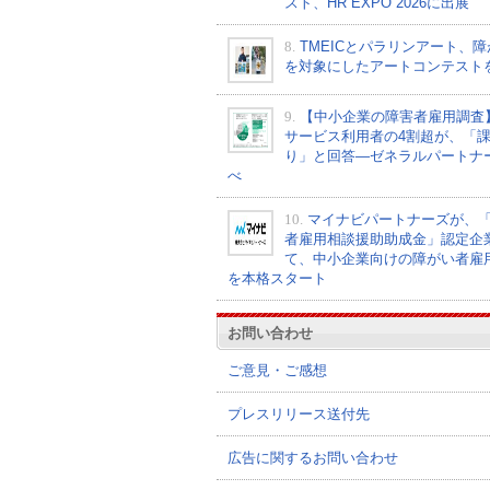
スト、HR EXPO 2026に出展
8.
TMEICとパラリンアート、
を対象にしたアートコンテスト
9.
【中小企業の障害者雇用調査
サービス利用者の4割超が、「
り」と回答―ゼネラルパートナ
べ
10.
マイナビパートナーズが、
者雇用相談援助助成金」認定企
て、中小企業向けの障がい者雇
を本格スタート
お問い合わせ
ご意見・ご感想
プレスリリース送付先
広告に関するお問い合わせ