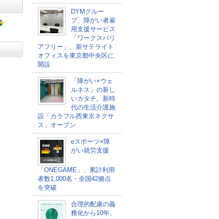
DYMグルー
プ、障がい者雇
用支援サービス
「ワークスバリ
アフリー」、新サテライト
オフィスを東京都中央区に
開設
「障がい×ウェ
ルネス」の新し
いカタチ。新時
代の生活介護施
設「カラフル西東京ネクサ
ス」オープン
eスポーツ×障
がい就労支援
「ONEGAME」、累計利用
者数1,000名・全国42拠点
を突破
合理的配慮の義
務化から10年、