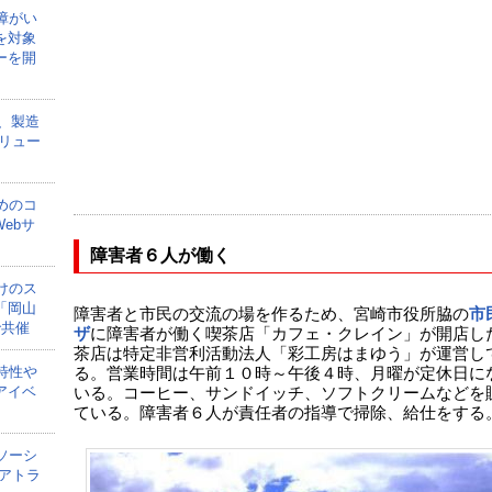
障がい
を対象
ーを開
onが、製造
リュー
めのコ
ebサ
障害者６人が働く
けのス
「岡山
障害者と市民の交流の場を作るため、宮崎市役所脇の
市
で共催
ザ
に障害者が働く喫茶店「カフェ・クレイン」が開店し
茶店は特定非営利活動法人「彩工房はまゆう」が運営し
特性や
る。営業時間は午前１０時～午後４時、月曜が定休日に
アイベ
いる。コーヒー、サンドイッチ、ソフトクリームなどを
ている。障害者６人が責任者の指導で掃除、給仕をする
ソーシ
アトラ