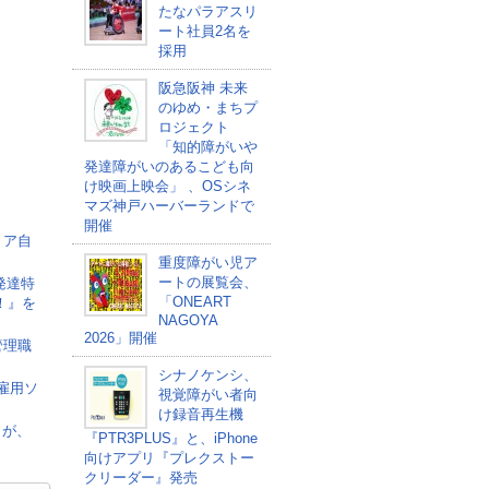
たなパラアスリ
ート社員2名を
採用
阪急阪神 未来
のゆめ・まちプ
ロジェクト
「知的障がいや
発達障がいのあるこども向
け映画上映会」 、OSシネ
マズ神戸ハーバーランドで
開催
リア自
重度障がい児ア
ートの展覧会、
発達特
「ONEART
！』を
NAGOYA
2026」開催
管理職
シナノケンシ、
者雇用ソ
視覚障がい者向
け録音再生機
」が、
『PTR3PLUS』と、iPhone
向けアプリ『プレクストー
クリーダー』発売