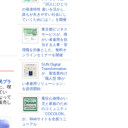
『10人にひとり
の発達特性 違いを活かし、
誰もが生きやすい社会にし
ていくためには！』を開催
東京都ビジネス
サービスが、障
がい者雇用を担
当する人事・管
理職を対象とした、無料オ
ンラインセミナーを開催
SUN Digital
Transformation
が、製造業向け
「職人型 障が
民プラ
い者雇用ソリューション」
た。喫
を提供開始
てい
なって
重症心身障がい
販売し
児と家族のため
。
のコミュニティ
「COCOLON」
が、Webサイトを全面リニ
ューアル